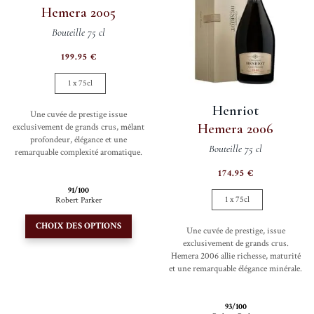
du
Hemera 2005
être
produit
Bouteille 75 cl
choisi
sur
199.95
€
la
1 x 75cl
page
du
Henriot
Une cuvée de prestige issue
produi
Hemera 2006
exclusivement de grands crus, mêlant
profondeur, élégance et une
Bouteille 75 cl
remarquable complexité aromatique.
174.95
€
91/100
1 x 75cl
Robert Parker
Ce
CHOIX DES OPTIONS
Une cuvée de prestige, issue
produit
exclusivement de grands crus.
a
Hemera 2006 allie richesse, maturité
plusieurs
et une remarquable élégance minérale.
variations.
Les
93/100