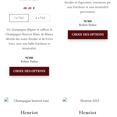
florales et d’agrumes, soutenues par
une fraîcheur et une minéralité
48.40
€
persistante.
1 x 75cl
6 x 75cl
91/100
Robert Parker
Un champagne élégant et raffiné, le
Ce
Champagne Henriot Blanc de Blancs
CHOIX DES OPTIONS
produi
dévoile des notes florales et de fruits
a
frais, avec une belle fraîcheur et
minéralité.
plusie
variati
91/100
Robert Parker
Les
Ce
option
CHOIX DES OPTIONS
produit
peuve
a
être
plusieurs
choisi
variations.
sur
Les
la
options
page
Henriot
Henriot
peuvent