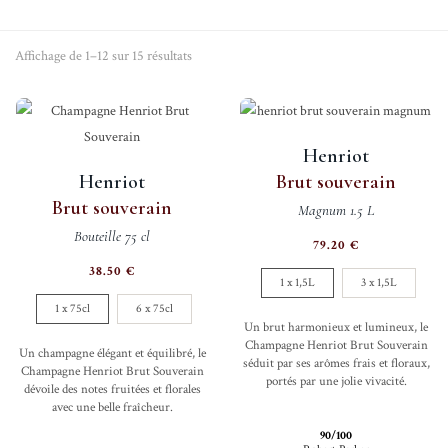
Affichage de 1–12 sur 15 résultats
Henriot
Henriot
Brut souverain
Brut souverain
Magnum 1.5 L
Bouteille 75 cl
79.20
€
38.50
€
1 x 1,5L
3 x 1,5L
1 x 75cl
6 x 75cl
Un brut harmonieux et lumineux, le
Champagne Henriot Brut Souverain
Un champagne élégant et équilibré, le
séduit par ses arômes frais et floraux,
Champagne Henriot Brut Souverain
portés par une jolie vivacité.
dévoile des notes fruitées et florales
avec une belle fraîcheur.
90/100