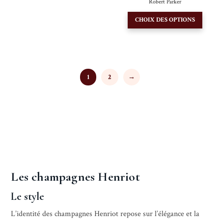
Robert Parker
options
Ce
peuvent
CHOIX DES OPTIONS
produi
être
a
choisies
plusie
sur
variati
la
Les
1
2
→
page
option
du
peuve
produit
être
choisi
sur
la
page
Les champagnes Henriot
du
produi
Le style
L’identité des champagnes Henriot repose sur l’élégance et la