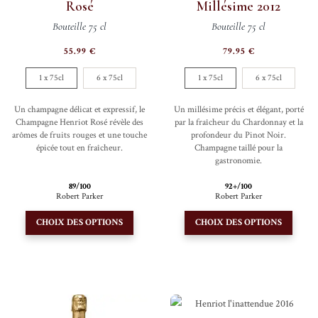
du
Rosé
Millésime 2012
être
produi
Bouteille 75 cl
Bouteille 75 cl
choisies
sur
55.99
€
79.95
€
la
1 x 75cl
6 x 75cl
1 x 75cl
6 x 75cl
page
du
Un champagne délicat et expressif, le
Un millésime précis et élégant, porté
produit
Champagne Henriot Rosé révèle des
par la fraîcheur du Chardonnay et la
arômes de fruits rouges et une touche
profondeur du Pinot Noir.
épicée tout en fraîcheur.
Champagne taillé pour la
gastronomie.
89/100
92+/100
Robert Parker
Robert Parker
Ce
Ce
CHOIX DES OPTIONS
CHOIX DES OPTIONS
produit
produi
a
a
plusieurs
plusie
variations.
variati
Les
Les