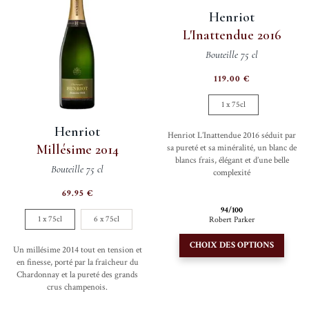
options
option
Henriot
peuvent
peuve
L'Inattendue 2016
être
être
Bouteille 75 cl
choisies
choisi
sur
sur
119.00
€
la
la
1 x 75cl
page
page
du
du
Henriot
Henriot L’Inattendue 2016 séduit par
produit
produi
Millésime 2014
sa pureté et sa minéralité, un blanc de
blancs frais, élégant et d’une belle
Bouteille 75 cl
complexité
69.95
€
94/100
1 x 75cl
6 x 75cl
Robert Parker
Ce
CHOIX DES OPTIONS
Un millésime 2014 tout en tension et
produi
en finesse, porté par la fraîcheur du
a
Chardonnay et la pureté des grands
plusie
crus champenois.
variati