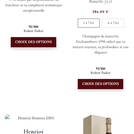
Bouteille 75 cl
fraîcheur et sa complexité aromatique
exceptionnelle
286.00
€
1 x 75cl
6 x 75cl
92/100
Robert Parker
Champagne de maturité,
Ce
Enchanteleurs 1998 séduit par sa
CHOIX DES OPTIONS
produit
texture soyeuse, sa profondeur et son
a
élégance
plusieurs
variations.
93/100
Robert Parker
Les
Ce
options
CHOIX DES OPTIONS
produi
peuvent
a
être
plusie
choisies
variati
sur
Les
la
option
page
Henriot
peuve