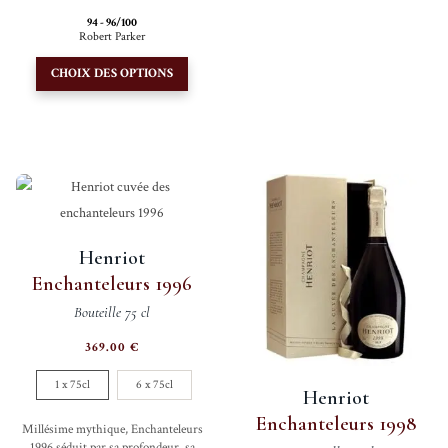
Les
94 - 96/100
Robert Parker
option
Ce
peuve
CHOIX DES OPTIONS
produit
être
a
choisi
plusieurs
sur
variations.
la
Les
page
options
du
peuvent
produi
Henriot
être
Enchanteleurs 1996
choisies
Bouteille 75 cl
sur
la
369.00
€
page
1 x 75cl
6 x 75cl
du
Henriot
produit
Enchanteleurs 1998
Millésime mythique, Enchanteleurs
1996 séduit par sa profondeur, sa