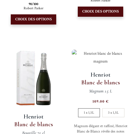
Robert Parker
90/100
Ce
Robert Parker
CHOIX DES OPTIONS
Ce
produi
CHOIX DES OPTIONS
produit
a
a
plusie
plusieurs
variati
variations.
Les
Les
option
options
peuve
peuvent
être
Henriot
être
choisi
Blanc de blancs
choisies
sur
Magnum 1.5 L
sur
la
la
page
109.00
€
page
du
1 x 1,5L
3 x 1,5L
du
produi
Henriot
produit
Blanc de blancs
Magnum élégant et raffiné, Henriot
Blanc de Blancs révèle des notes
Bouteille 75 cl