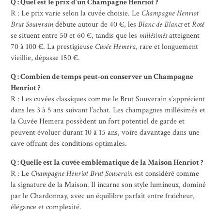
Q : Quel est le prix d’un Champagne Henriot ?
R : Le prix varie selon la cuvée choisie. Le
Champagne Henriot
Brut Souverain
débute autour de 40 €, les
Blanc de Blancs
et
Rosé
se situent entre 50 et 60 €, tandis que les
millésimés
atteignent
70 à 100 €. La prestigieuse
Cuvée Hemera
, rare et longuement
vieillie, dépasse 150 €.
Q : Combien de temps peut-on conserver un Champagne
Henriot ?
R : Les cuvées classiques comme le Brut Souverain s’apprécient
dans les 3 à 5 ans suivant l’achat. Les champagnes millésimés et
la Cuvée Hemera possèdent un fort potentiel de garde et
peuvent évoluer durant 10 à 15 ans, voire davantage dans une
cave offrant des conditions optimales.
Q : Quelle est la cuvée emblématique de la Maison Henriot ?
R : Le
Champagne Henriot Brut Souverain
est considéré comme
la signature de la Maison. Il incarne son style lumineux, dominé
par le Chardonnay, avec un équilibre parfait entre fraîcheur,
élégance et complexité.