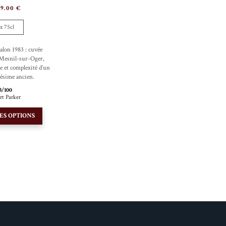
99.00
€
 x 75cl
lon 1983 : cuvée
Mesnil-sur-Oger,
ne et complexité d’un
lésime ancien.
3/100
rt Parker
Ce
ES OPTIONS
produit
a
plusieurs
variations.
Les
options
peuvent
être
choisies