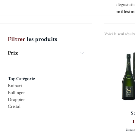
dégustati
millésim
Voici le seul résult
Filtrer
les produits
Prix
Top Catégorie
Ruinart
Bollinger
Drappier
Cristal
S
1
Boute