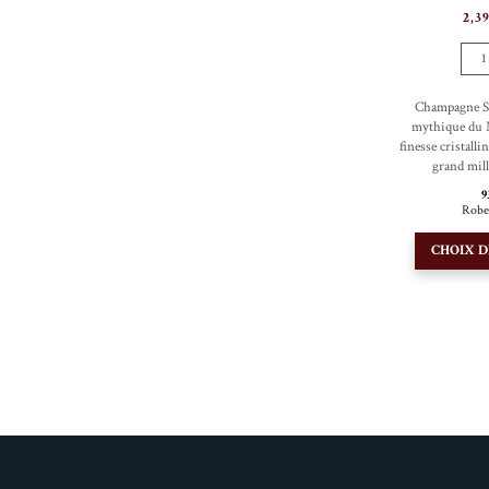
2,3
1
Champagne Sa
mythique du 
finesse cristalli
grand mil
9
Robe
CHOIX D