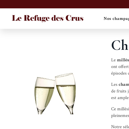
Nos champa
Ch
Le
millé
ont offer
épisodes d
Les
cham
de fruits 
est ample
Ce millés
pleinemen
Notre sél