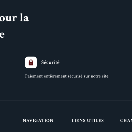
sur
our la
la
page
ce
du
produit
Sécurité
Paiement entièrement sécurisé sur notre site.
NAVIGATION
LIENS UTILES
CHA