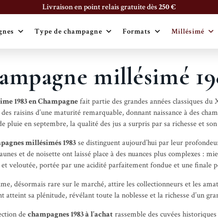
Livraison en point relais gratuite dès
250 €
gnes
Type de champagne
Formats
Millésimé
ampagne millésimé 19
sime 1983 en Champagne
fait partie des grandes années classiques du 
t des raisins d’une maturité remarquable, donnant naissance à des cham
e pluie en septembre, la qualité des jus a surpris par sa richesse et son
pagnes millésimés 1983
se distinguent aujourd’hui par leur profondeur
jaunes et de noisette ont laissé place à des nuances plus complexes : mie
 et veloutée, portée par une acidité parfaitement fondue et une finale p
ime, désormais rare sur le marché, attire les collectionneurs et les am
t atteint sa plénitude, révélant toute la noblesse et la richesse d’un g
ection de
champagnes 1983 à l’achat
rassemble des cuvées historiques