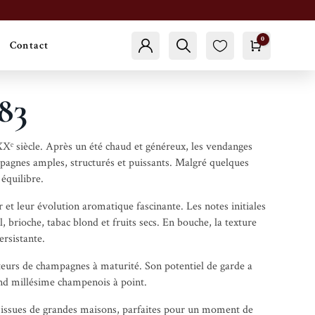
0
Contact

Panier
Compte
Trouver
0.00
€
Fav
oris
83
XXᵉ siècle. Après un été chaud et généreux, les vendanges
pagnes amples, structurés et puissants. Malgré quelques
 équilibre.
 et leur évolution aromatique fascinante. Les notes initiales
l, brioche, tabac blond et fruits secs. En bouche, la texture
ersistante.
ateurs de champagnes à maturité. Son potentiel de garde a
rand millésime champenois à point.
 issues de grandes maisons, parfaites pour un moment de