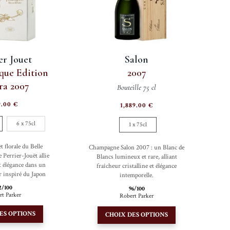
choisies
choisies
sur
sur
la
la
page
page
er Jouet
Salon
du
du
que Edition
2007
produit
produit
ra 2007
Bouteille 75 cl
9.00
€
1,889.00
€
6 x 75cl
1 x 75cl
t florale du Belle
Champagne Salon 2007 : un Blanc de
 Perrier-Jouët allie
Blancs lumineux et rare, alliant
et élégance dans un
fraîcheur cristalline et élégance
or inspiré du Japon
intemporelle.
2/100
96/100
rt Parker
Robert Parker
Ce
Ce
ES OPTIONS
CHOIX DES OPTIONS
produit
produit