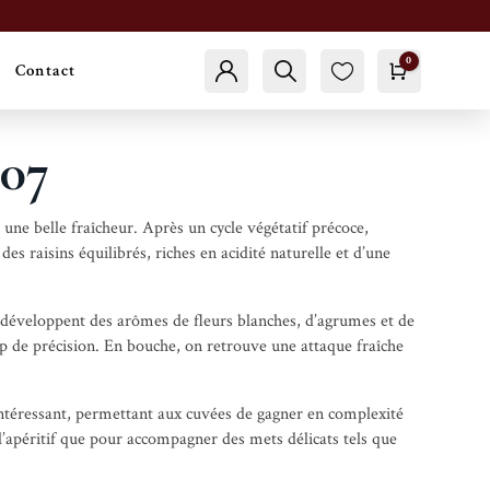
0
Contact

Panier
Compte
Trouver
0.00
€
Fav
oris
07
une belle fraîcheur. Après un cycle végétatif précoce,
s raisins équilibrés, riches en acidité naturelle et d’une
ls développent des arômes de fleurs blanches, d’agrumes et de
p de précision. En bouche, on retrouve une attaque fraîche
intéressant, permettant aux cuvées de gagner en complexité
 l’apéritif que pour accompagner des mets délicats tels que