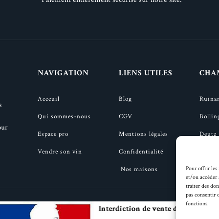
NAVIGATION
LIENS UTILES
CHA
Acceuil
Blog
Ruina
s
Qui sommes-nous
CGV
Bollin
our
Espace pro
Mentions légales
Deutz
Vendre son vin
Confidentialité
Taitti
Pour offrir les
Nos maisons
Veuve 
et/ou accéder 
traiter des do
pas consentir 
fonctions.