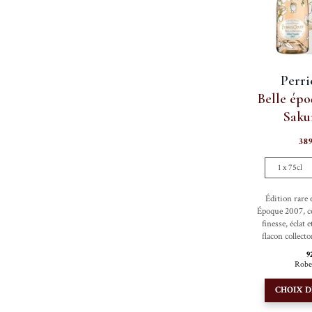
Perri
Belle épo
Saku
38
1 x 75cl
Édition rare e
Époque 2007, ce
finesse, éclat 
flacon collect
9
Robe
CHOIX D