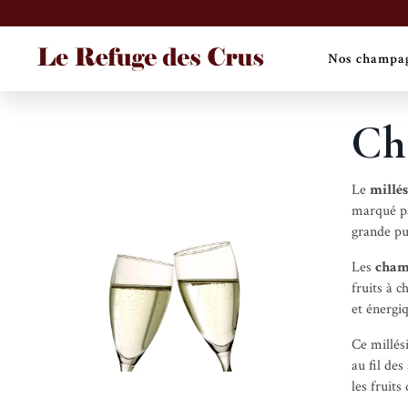
Nos champa
Ch
Le
millé
marqué pa
grande pu
Les
cham
fruits à 
et énergiq
Ce millés
au fil de
les fruits