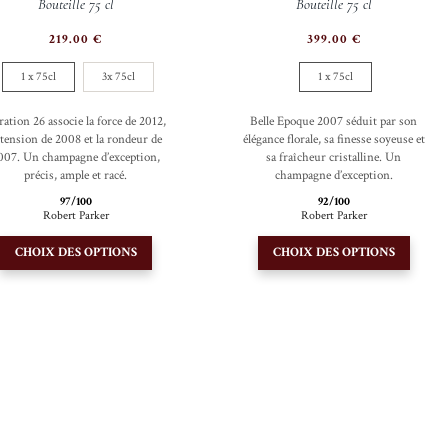
Bouteille 75 cl
Bouteille 75 cl
219.00
€
399.00
€
1 x 75cl
3x 75cl
1 x 75cl
ération 26 associe la force de 2012,
Belle Epoque 2007 séduit par son
 tension de 2008 et la rondeur de
élégance florale, sa finesse soyeuse et
007. Un champagne d’exception,
sa fraîcheur cristalline. Un
précis, ample et racé.
champagne d’exception.
97/100
92/100
Robert Parker
Robert Parker
Ce
Ce
CHOIX DES OPTIONS
CHOIX DES OPTIONS
produit
produi
a
a
plusieurs
plusieu
variations.
variati
Les
Les
options
option
peuvent
peuven
être
être