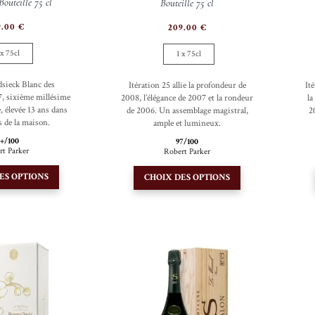
Bouteille 75 cl
Bouteille 75 cl
9.00
€
209.00
€
 x 75cl
1 x 75cl
dsieck Blanc des
Itération 25 allie la profondeur de
It
7, sixième millésime
2008, l’élégance de 2007 et la rondeur
la
, élevée 13 ans dans
de 2006. Un assemblage magistral,
2
s de la maison.
ample et lumineux.
5+/100
97/100
rt Parker
Robert Parker
Ce
Ce
ES OPTIONS
CHOIX DES OPTIONS
produit
produit
a
a
plusieurs
plusieurs
variations.
variations.
Les
Les
options
options
peuvent
peuvent
être
être