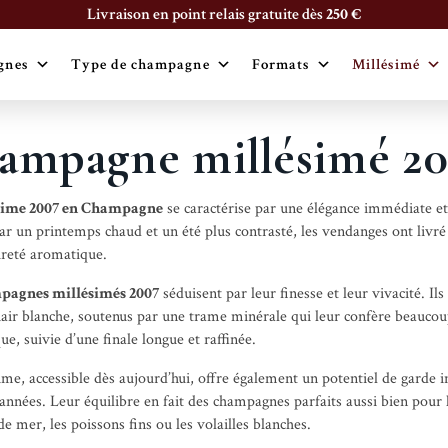
Livraison en point relais gratuite dès
250 €
gnes
Type de champagne
Formats
Millésimé
ampagne millésimé 20
sime 2007 en Champagne
se caractérise par une élégance immédiate et 
r un printemps chaud et un été plus contrasté, les vendanges ont livré de
reté aromatique.
pagnes millésimés 2007
séduisent par leur finesse et leur vivacité. I
chair blanche, soutenus par une trame minérale qui leur confère beaucou
ue, suivie d’une finale longue et raffinée.
ime, accessible dès aujourd’hui, offre également un potentiel de garde 
s années. Leur équilibre en fait des champagnes parfaits aussi bien pour
 de mer, les poissons fins ou les volailles blanches.