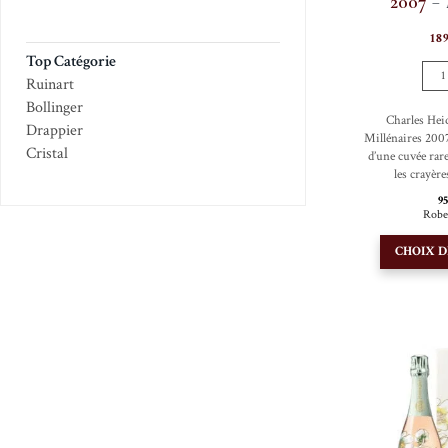
2007
18
Top Catégorie
1
Ruinart
Bollinger
Charles Hei
Drappier
Millénaires 200
Cristal
d’une cuvée rare
les crayère
9
Robe
CHOIX D