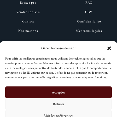
Espace pro
FAQ
Vendre son vin
CGV
Contact
Confidentialité
Nos maisons
Mentions légales
Ruinart
Drappier
Gérer le consentement
Bollinger
Henriot
Pour offrir les meilleures expériences, nous utilisons des technologies telles que les
cookies pour stocker et/ou accéder aux informations des appareils. Le fait de consentir
Deutz
Moët et Chandon
à ces technologies nous permettra de traiter des données telles que le comportement de
navigation ou les ID uniques sur ce site. Le fait de ne pas consentir ou de retirer son
Taittinger
Perrier-Jouët
consentement peut avoir un effet négatif sur certaines caractéristiques et fonctions.
Veuve clicquot
Pol Roger
Accepter
Refuser
© Copyright | Le refuge des crus. Réalisé par
Max & Rémi
.
Voir les préférences
0