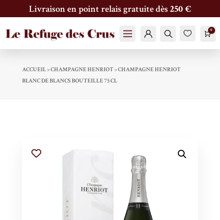
Livraison en point relais gratuite dès
250 €
0

Pan
Compte
Trouver
Fav
oris
ACCUEIL
>
CHAMPAGNE HENRIOT​
>
CHAMPAGNE HENRIOT
BLANC DE BLANCS BOUTEILLE 75 CL