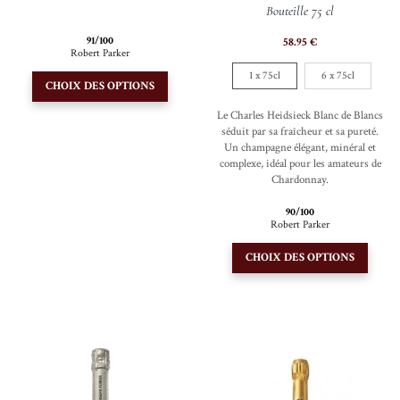
Bouteille 75 cl
91/100
58.95
€
Robert Parker
Ce
1 x 75cl
6 x 75cl
CHOIX DES OPTIONS
produit
Le Charles Heidsieck Blanc de Blancs
a
séduit par sa fraîcheur et sa pureté.
plusieurs
Un champagne élégant, minéral et
variations.
complexe, idéal pour les amateurs de
Chardonnay.
Les
options
90/100
Robert Parker
peuvent
Ce
être
CHOIX DES OPTIONS
produi
choisies
a
sur
plusie
la
variati
page
Les
du
option
produit