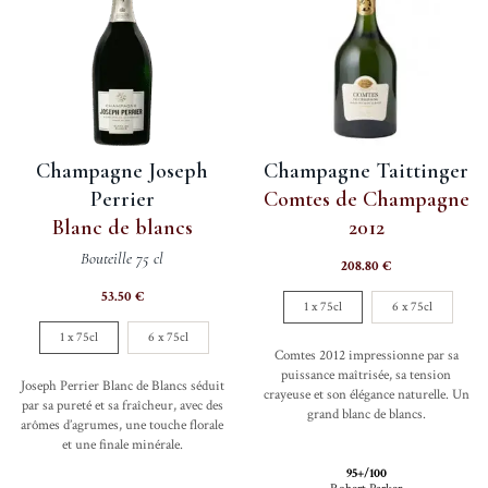
peuve
être
choisi
sur
la
page
Champagne Joseph
Champagne Taittinger
du
Perrier
Comtes de Champagne
produi
Blanc de blancs
2012
Bouteille 75 cl
208.80
€
53.50
€
1 x 75cl
6 x 75cl
1 x 75cl
6 x 75cl
Comtes 2012 impressionne par sa
puissance maîtrisée, sa tension
Joseph Perrier Blanc de Blancs séduit
crayeuse et son élégance naturelle. Un
par sa pureté et sa fraîcheur, avec des
grand blanc de blancs.
arômes d’agrumes, une touche florale
et une finale minérale.
95+/100