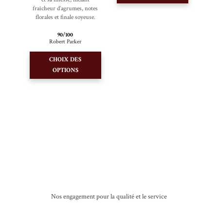
a
fraîcheur d’agrumes, notes
plusieurs
florales et finale soyeuse.
variations.
90/100
Les
Robert Parker
Ce
options
CHOIX DES
produit
peuvent
OPTIONS
a
être
plusieurs
choisies
variations.
sur
Les
la
options
page
peuvent
du
être
produit
choisies
sur
la
Nos engagement pour la qualité et le service
page
du