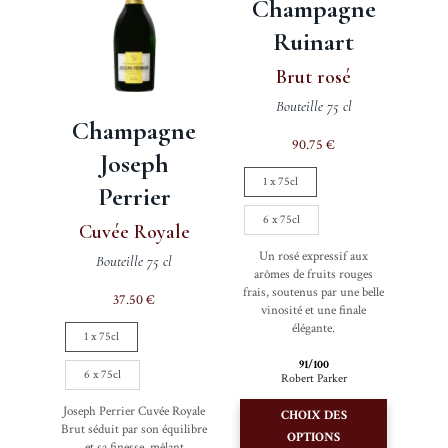
Champagne
la
être
page
Ruinart
choisies
du
sur
Brut rosé
produit
la
Bouteille 75 cl
Champagne
page
90.75
€
du
Joseph
produit
1 x 75cl
Perrier
6 x 75cl
Cuvée Royale
Un rosé expressif aux
Bouteille 75 cl
arômes de fruits rouges
frais, soutenus par une belle
37.50
€
vinosité et une finale
élégante.
1 x 75cl
91/100
6 x 75cl
Robert Parker
Ce
Joseph Perrier Cuvée Royale
CHOIX DES
produit
Brut séduit par son équilibre
OPTIONS
et sa finesse, mêlant