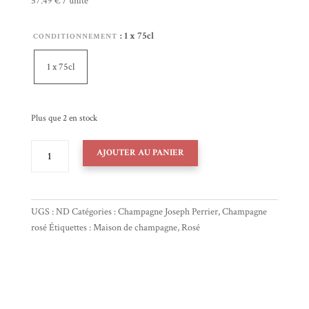
57.49 € / unité
: 1 x 75cl
CONDITIONNEMENT
1 x 75cl
Plus que 2 en stock
QUANTITÉ
AJOUTER AU PANIER
DE
CHAMPAGNE
JOSEPH
PERRIER
UGS :
ND
Catégories :
Champagne Joseph Perrier
,
Champagne
_
rosé
Étiquettes :
Maison de champagne
,
Rosé
CUVÉE
ROYALE
ROSÉ
_
BOUTEILLE