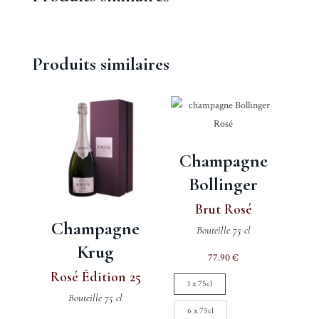
Produits similaires
Champagne
Bollinger
Brut Rosé
Champagne
Bouteille 75 cl
Krug
77.90
€
Rosé Édition 25
1 x 75cl
Bouteille 75 cl
6 x 75cl