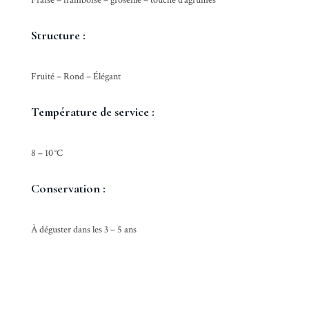
Fraise – framboise – groseille – touche d’agrumes
Structure :
Fruité – Rond – Élégant
Température de service
:
8 – 10 °C
Conservation :
À déguster dans les 3 – 5 ans