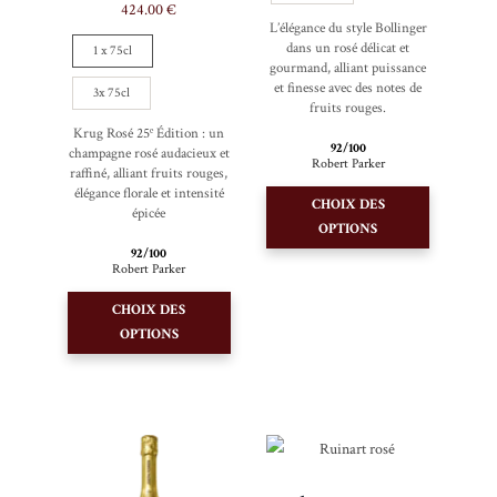
424.00
€
L’élégance du style Bollinger
dans un rosé délicat et
1 x 75cl
gourmand, alliant puissance
et finesse avec des notes de
3x 75cl
fruits rouges.
Krug Rosé 25ᵉ Édition : un
92/100
champagne rosé audacieux et
Robert Parker
raffiné, alliant fruits rouges,
Ce
élégance florale et intensité
CHOIX DES
produit
épicée
OPTIONS
a
92/100
Robert Parker
plusieurs
Ce
variations.
CHOIX DES
produit
Les
OPTIONS
a
options
plusieurs
peuvent
variations.
être
Les
choisies
options
sur
peuvent