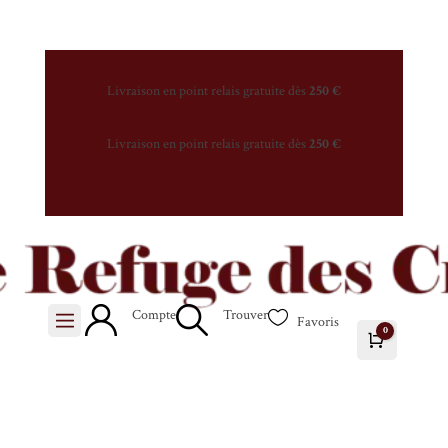
Livraison en point relais gratuite dès
250 €
Livraison en point relais gratuite dès
250 €
Compte
Trouver

Favoris
0
Panier
0.00
€