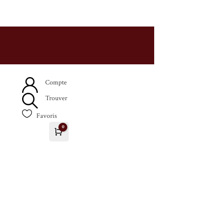
Compte
Trouver

Favoris
0
Panier
0.00
€