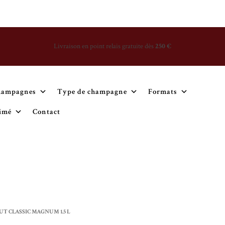
Livraison en point relais gratuite dès
250 €
hampagnes
Type de champagne
Formats
simé
Contact
T CLASSIC MAGNUM 1.5 L