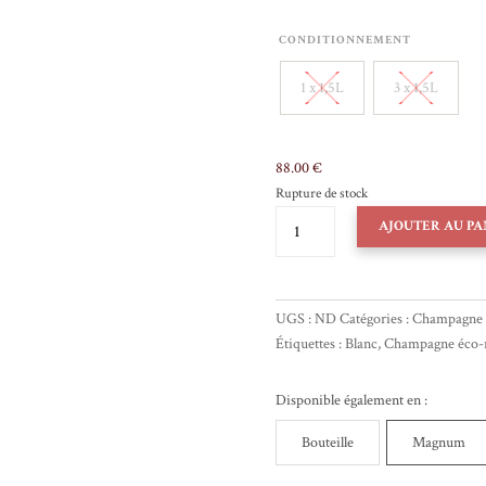
CONDITIONNEMENT
1 x 1,5L
3 x 1,5L
88.00
€
Rupture de stock
QUANTITÉ
AJOUTER AU PA
DE
CHAMPAGNE
DEUTZ
_
UGS :
ND
Catégories :
Champagne 
BRUT
Étiquettes :
Blanc
,
Champagne éco-r
CLASSIC
_
Disponible également en :
MAGNUM
Bouteille
Magnum
1.5
L