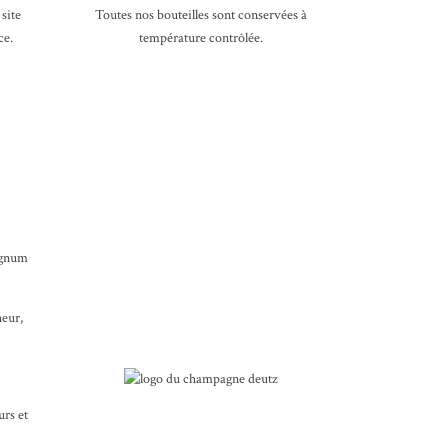
site
Toutes nos bouteilles sont conservées à
ce.
température contrôlée.
magnum
heur,
urs et