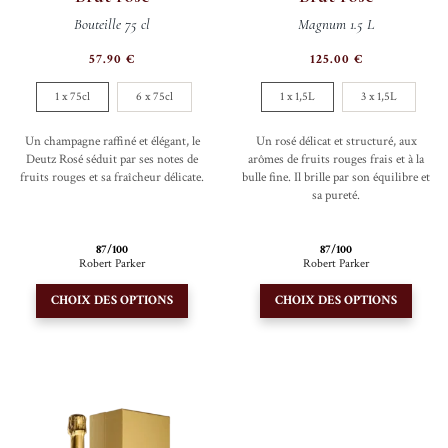
Bouteille 75 cl
Magnum 1.5 L
57.90
€
125.00
€
1 x 75cl
6 x 75cl
1 x 1,5L
3 x 1,5L
Un champagne raffiné et élégant, le
Un rosé délicat et structuré, aux
Deutz Rosé séduit par ses notes de
arômes de fruits rouges frais et à la
fruits rouges et sa fraîcheur délicate.
bulle fine. Il brille par son équilibre et
sa pureté.
87/100
87/100
Robert Parker
Robert Parker
Ce
Ce
CHOIX DES OPTIONS
CHOIX DES OPTIONS
produit
produi
a
a
plusieurs
plusie
variations.
variati
Les
Les
options
option