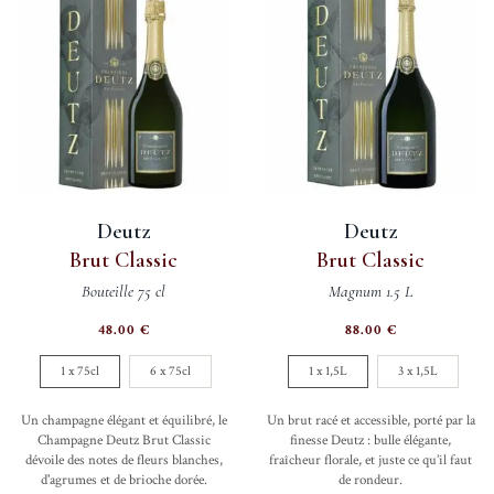
Deutz
Deutz
Brut Classic
Brut Classic
Bouteille 75 cl
Magnum 1.5 L
48.00
€
88.00
€
1 x 75cl
6 x 75cl
1 x 1,5L
3 x 1,5L
Un champagne élégant et équilibré, le
Un brut racé et accessible, porté par la
Champagne Deutz Brut Classic
finesse Deutz : bulle élégante,
dévoile des notes de fleurs blanches,
fraîcheur florale, et juste ce qu’il faut
d'agrumes et de brioche dorée.
de rondeur.