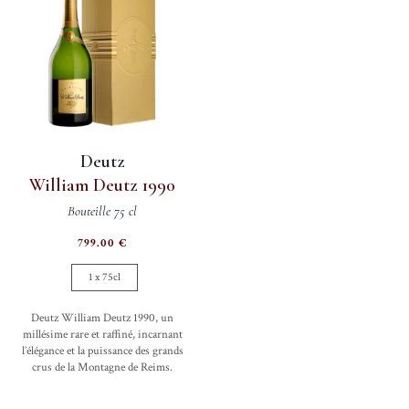
peuvent
peuve
être
être
choisies
choisi
sur
sur
la
la
page
page
du
du
Deutz
produit
produi
William Deutz 1990
Bouteille 75 cl
799.00
€
1 x 75cl
Deutz William Deutz 1990, un
millésime rare et raffiné, incarnant
l’élégance et la puissance des grands
crus de la Montagne de Reims.