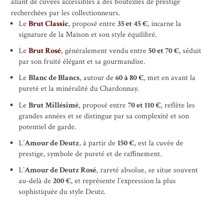
allant de cuvées accessibles à des bouteilles de prestige
recherchées par les collectionneurs.
Le
Brut Classic
, proposé entre
35 et 45 €
, incarne la
signature de la Maison et son style équilibré.
Le
Brut Rosé
, généralement vendu entre
50 et 70 €
, séduit
par son fruité élégant et sa gourmandise.
Le
Blanc de Blancs
, autour de
60 à 80 €
, met en avant la
pureté et la minéralité du Chardonnay.
Le
Brut Millésimé
, proposé entre
70 et 110 €
, reflète les
grandes années et se distingue par sa complexité et son
potentiel de garde.
L’
Amour de Deutz
, à partir de
150 €
, est la cuvée de
prestige, symbole de pureté et de raffinement.
L’
Amour de Deutz Rosé
, rareté absolue, se situe souvent
au-delà de
200 €
, et représente l’expression la plus
sophistiquée du style Deutz.