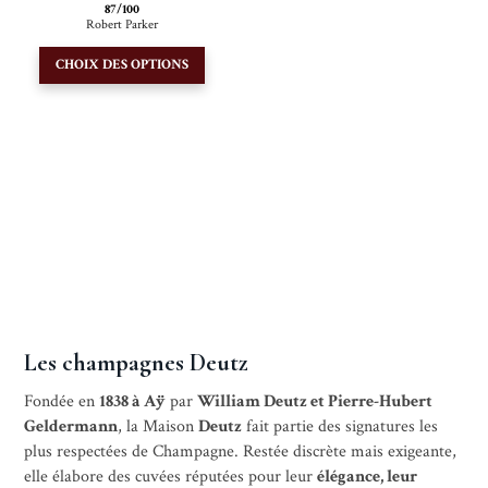
87/100
Robert Parker
Ce
CHOIX DES OPTIONS
produit
a
plusieurs
variations.
Les
options
peuvent
être
choisies
sur
la
Les champagnes Deutz
page
Fondée en
1838 à Aÿ
par
William Deutz et Pierre-Hubert
du
Geldermann
, la Maison
Deutz
fait partie des signatures les
produit
plus respectées de Champagne. Restée discrète mais exigeante,
elle élabore des cuvées réputées pour leur
élégance, leur