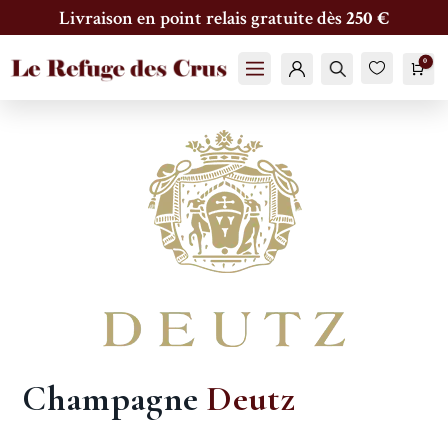
Livraison en point relais gratuite dès
250 €
0

Pani
Compte
Trouver
0
Fav
oris
Champagne
Deutz