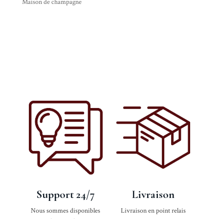
_
Maison de champagne
BRUT
RÉSERVE
_
BOUTEILLE
75
CL
Support 24/7
Livraison
Nous sommes disponibles
Livraison en point relais