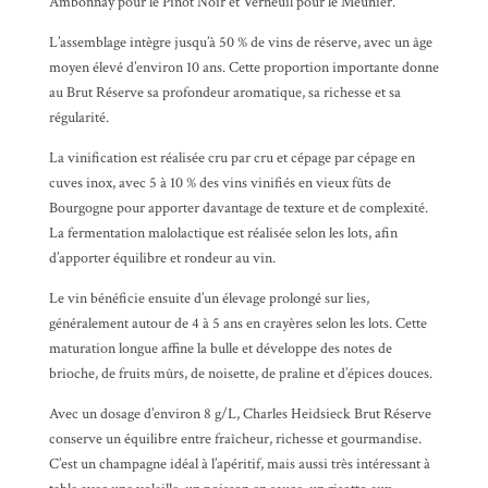
Ambonnay pour le Pinot Noir et Verneuil pour le Meunier.
L’assemblage intègre jusqu’à 50 % de vins de réserve, avec un âge
moyen élevé d’environ 10 ans. Cette proportion importante donne
au Brut Réserve sa profondeur aromatique, sa richesse et sa
régularité.
La vinification est réalisée cru par cru et cépage par cépage en
cuves inox, avec 5 à 10 % des vins vinifiés en vieux fûts de
Bourgogne pour apporter davantage de texture et de complexité.
La fermentation malolactique est réalisée selon les lots, afin
d’apporter équilibre et rondeur au vin.
Le vin bénéficie ensuite d’un élevage prolongé sur lies,
généralement autour de 4 à 5 ans en crayères selon les lots. Cette
maturation longue affine la bulle et développe des notes de
brioche, de fruits mûrs, de noisette, de praline et d’épices douces.
Avec un dosage d’environ 8 g/L, Charles Heidsieck Brut Réserve
conserve un équilibre entre fraîcheur, richesse et gourmandise.
C’est un champagne idéal à l’apéritif, mais aussi très intéressant à