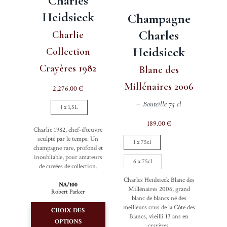
Charles
la
du
Heidsieck
Champagne
page
produit
du
Charles
Charlie
produit
Heidsieck
Collection
Crayères 1982
Blanc des
Millénaires 2006
2,276.00
€
Bouteille 75 cl
1 x 1,5L
189.00
€
Charlie 1982, chef-d’œuvre
sculpté par le temps. Un
1 x 75cl
champagne rare, profond et
inoubliable, pour amateurs
6 x 75cl
de cuvées de collection.
Charles Heidsieck Blanc des
NA/100
Millénaires 2006, grand
Robert Parker
blanc de blancs né des
Ce
meilleurs crus de la Côte des
CHOIX DES
produit
Blancs, vieilli 13 ans en
OPTIONS
crayères.