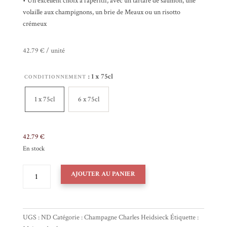
• Un excellent choix à l’apéritif, avec un tartare de saumon, une
volaille aux champignons, un brie de Meaux ou un risotto
crémeux
42.79 € / unité
: 1 x 75cl
CONDITIONNEMENT
1 x 75cl
6 x 75cl
42.79
€
En stock
QUANTITÉ
AJOUTER AU PANIER
DE
CHAMPAGNE
CHARLES
HEIDSIECK
UGS :
ND
Catégorie :
Champagne Charles Heidsieck
Étiquette :