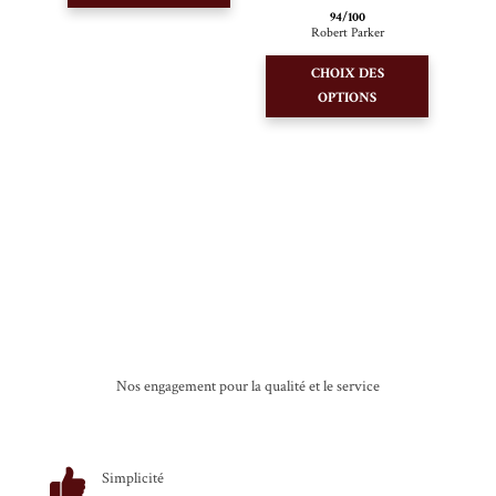
a
94/100
plusieurs
Robert Parker
Ce
variations.
CHOIX DES
produit
Les
OPTIONS
a
options
plusieurs
peuvent
variations.
être
Les
choisies
options
sur
peuvent
la
être
page
choisies
du
sur
produit
la
Nos engagement pour la qualité et le service
page
du
produit
Simplicité