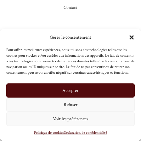
Contact
Liens utiles
Gérer le consentement
Pour offrir les meilleures expériences, nous utilisons des technologies telles que les
cookies pour stocker et/ou accéder aux informations des appareils. Le fait de consentir
Qui sommes-nous
Blog
à ces technologies nous permettra de traiter des données telles que le comportement de
navigation ou les ID uniques sur ce site. Le fait de ne pas consentir ou de retirer son
Espace pro
FAQ
consentement peut avoir un effet négatif sur certaines caractéristiques et fonctions.
Vendre son vin
CGV
Accepter
Contact
Confidentialité
Refuser
Nos maisons
Mentions légales
Voir les préférences
0
Ruinart
Drappier
Politique de cookies
Déclaration de confidentialité
Bollinger
Henriot