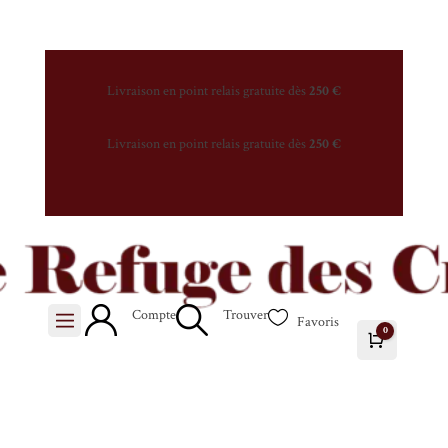
Livraison en point relais gratuite dès
250 €
Livraison en point relais gratuite dès
250 €
Compte
Trouver

Favoris
0
Panier
0.00
€