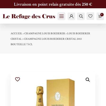
Livraison en point relais gratuite dès
250 €
0

Pan
Compte
Trouver
Fav
oris
ACCUEIL
>
CHAMPAGNE LOUIS ROEDERER
>
LOUIS ROEDERER
CRISTAL
>
CHAMPAGNE LOUIS ROEDERER CRISTAL 2013
BOUTEILLE 75 CL