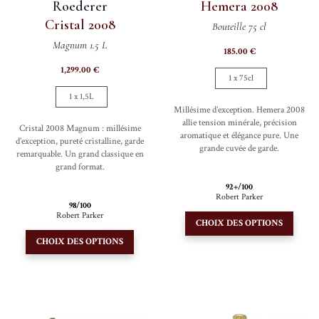
Roederer
Hemera 2008
Cristal 2008
Bouteille 75 cl
Magnum 1.5 L
185.00
€
1,299.00
€
1 x 75cl
1 x 1,5L
Millésime d’exception. Hemera 2008
allie tension minérale, précision
Cristal 2008 Magnum : millésime
aromatique et élégance pure. Une
d’exception, pureté cristalline, garde
grande cuvée de garde.
remarquable. Un grand classique en
grand format.
92+/100
Robert Parker
98/100
Ce
Robert Parker
CHOIX DES OPTIONS
Ce
produi
CHOIX DES OPTIONS
produit
a
a
plusie
plusieurs
variati
variations.
Les