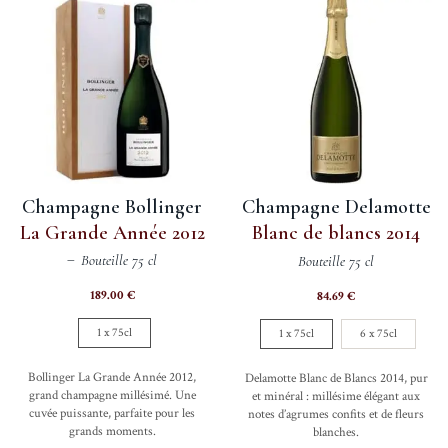
Les
option
options
peuve
peuvent
être
être
choisi
choisies
sur
sur
la
la
page
page
du
Champagne Bollinger
Champagne Delamotte
du
produi
La Grande Année 2012
Blanc de blancs 2014
produit
Bouteille 75 cl
Bouteille 75 cl
189.00
€
84.69
€
1 x 75cl
1 x 75cl
6 x 75cl
Bollinger La Grande Année 2012,
Delamotte Blanc de Blancs 2014, pur
grand champagne millésimé. Une
et minéral : millésime élégant aux
cuvée puissante, parfaite pour les
notes d’agrumes confits et de fleurs
grands moments.
blanches.