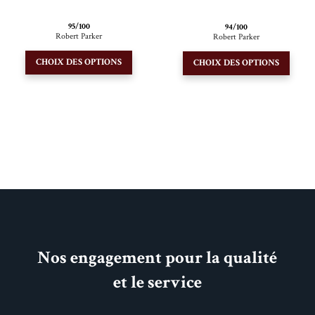
95/100
94/100
Robert Parker
Robert Parker
Ce
Ce
CHOIX DES OPTIONS
CHOIX DES OPTIONS
produit
produi
a
a
plusieurs
plusie
variations.
variati
Les
Les
options
option
peuvent
peuve
être
être
choisies
choisi
sur
sur
la
la
Nos engagement pour la qualité
page
page
et le service
du
du
produit
produi