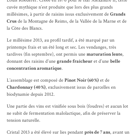
Louis Roederer. Créée en 1876 pour le tsar Alexandre II, cette
cuvée mythique n’est produite que lors des plus grands
millésimes, à partir de raisins issus exclusivement de
Grands
Crus
de la
Montagne de Reims
, de la
Vallée de la Marne
et de
la
Côte des Blancs
.
Le millésime 2013, au profil tardif, a été marqué par un
printemps frais et un été long et sec. Les vendanges, très
tardives (fin septembre), ont permis une
maturation lente
,
donnant des raisins d’une
grande fraîcheur
et d’une
belle
concentration aromatique
.
L’assemblage est composé de
Pinot Noir
(60 %)
et de
Chardonnay (40 %)
, exclusivement issus de parcelles en
biodynamie depuis 2012.
Une partie des vins est vinifiée sous bois (foudres) et aucun lot
ne subit de fermentation malolactique, afin de préserver la
tension naturelle.
Cristal 2013 a été élevé sur lies pendant
près de 7 ans
, avant un