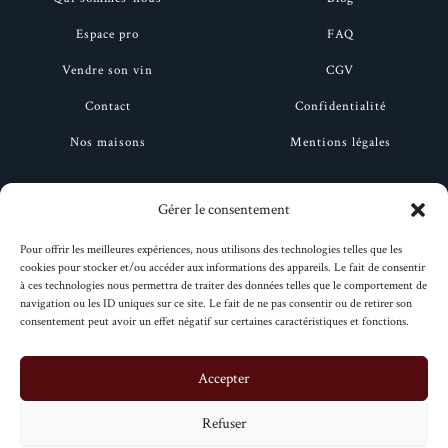
Espace pro
FAQ
Vendre son vin
CGV
Contact
Confidentialité
Nos maisons
Mentions légales
Ruinart
Drappier
Gérer le consentement
Bollinger
Henriot
Pour offrir les meilleures expériences, nous utilisons des technologies telles que les
Deutz
Moët et Chandon
cookies pour stocker et/ou accéder aux informations des appareils. Le fait de consentir
à ces technologies nous permettra de traiter des données telles que le comportement de
Taittinger
Perrier-Jouët
navigation ou les ID uniques sur ce site. Le fait de ne pas consentir ou de retirer son
consentement peut avoir un effet négatif sur certaines caractéristiques et fonctions.
Veuve clicquot
Pol Roger
Accepter
Refuser