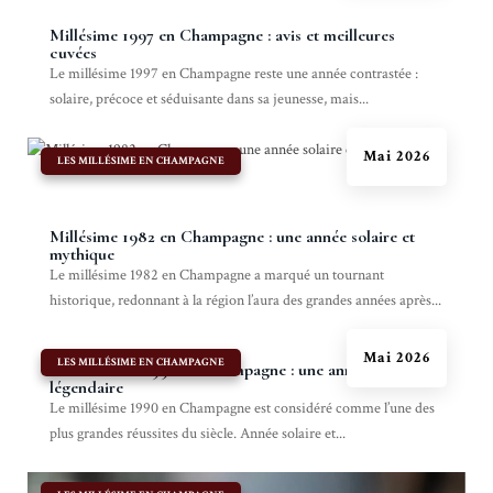
Millésime 1997 en Champagne : avis et meilleures
cuvées
Le millésime 1997 en Champagne reste une année contrastée :
solaire, précoce et séduisante dans sa jeunesse, mais...
Mai 2026
|
LES MILLÉSIME EN CHAMPAGNE
Millésime 1982 en Champagne : une année solaire et
mythique
Le millésime 1982 en Champagne a marqué un tournant
historique, redonnant à la région l’aura des grandes années après...
Mai 2026
|
LES MILLÉSIME EN CHAMPAGNE
Le Millésime 1990 en Champagne : une année
légendaire
Le millésime 1990 en Champagne est considéré comme l’une des
plus grandes réussites du siècle. Année solaire et...