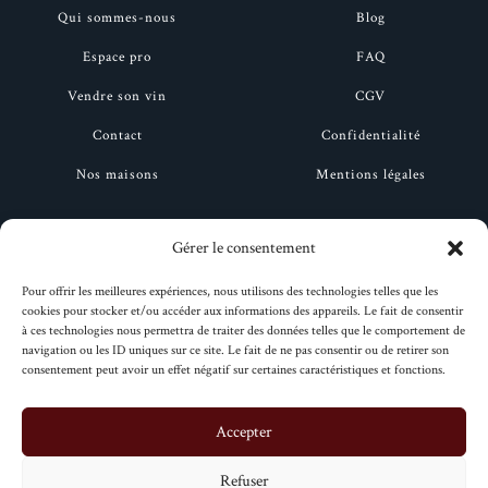
Qui sommes-nous
Blog
Espace pro
FAQ
Vendre son vin
CGV
Contact
Confidentialité
Nos maisons
Mentions légales
Ruinart
Drappier
Gérer le consentement
Bollinger
Henriot
Pour offrir les meilleures expériences, nous utilisons des technologies telles que les
Deutz
Moët et Chandon
cookies pour stocker et/ou accéder aux informations des appareils. Le fait de consentir
à ces technologies nous permettra de traiter des données telles que le comportement de
Taittinger
Perrier-Jouët
navigation ou les ID uniques sur ce site. Le fait de ne pas consentir ou de retirer son
consentement peut avoir un effet négatif sur certaines caractéristiques et fonctions.
Veuve clicquot
Pol Roger
Accepter
Refuser