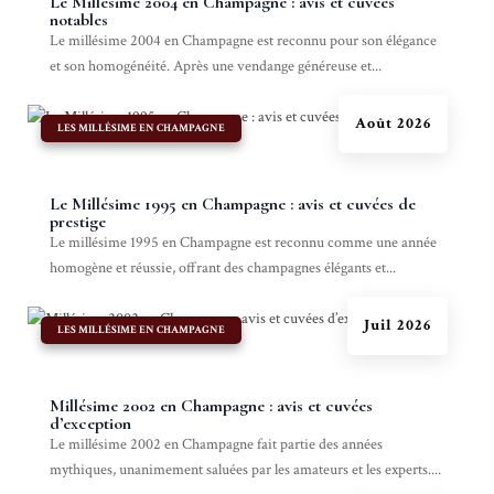
Le Millésime 2004 en Champagne : avis et cuvées
notables
Le millésime 2004 en Champagne est reconnu pour son élégance
et son homogénéité. Après une vendange généreuse et...
Août 2026
|
LES MILLÉSIME EN CHAMPAGNE
Le Millésime 1995 en Champagne : avis et cuvées de
prestige
Le millésime 1995 en Champagne est reconnu comme une année
homogène et réussie, offrant des champagnes élégants et...
Juil 2026
|
LES MILLÉSIME EN CHAMPAGNE
Millésime 2002 en Champagne : avis et cuvées
d’exception
Le millésime 2002 en Champagne fait partie des années
mythiques, unanimement saluées par les amateurs et les experts....